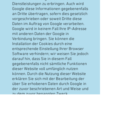
Dienstleistungen zu erbringen. Auch wird
Google diese Informationen gegebenenfalls
an Dritte übertragen, sofern dies gesetzlich
vorgeschrieben oder soweit Dritte diese
Daten im Auftrag von Google verarbeiten.
Google wird in keinem Fall Ihre IP-Adresse
mit anderen Daten der Google in
Verbindung bringen. Sie können die
Installation der Cookies durch eine
entsprechende Einstellung Ihrer Browser
Software verhindern; wir weisen Sie jedoch
darauf hin, dass Sie in diesem Fall
gegebenenfalls nicht sämtliche Funktionen
dieser Website voll umfänglich nutzen
können. Durch die Nutzung dieser Website
erklären Sie sich mit der Bearbeitung der
über Sie erhobenen Daten durch Google in
der zuvor beschriebenen Art und Weise und
zu dem zuvor benannten Zweck
einverstanden.
Google AdSense
Diese Website benutzt Google Adsense,
einen Webanzeigendienst der Google Inc.,
USA (''Google''). Google Adsense
verwendet sog. ''Cookies'' (Textdateien),
die auf Ihrem Computer gespeichert